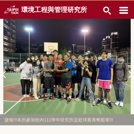
跳
環境工程與管理研究所
到
主
要
內
容
區
捷報!!!本所參加校內111學年研究所盃籃球賽勇奪殿軍!!!