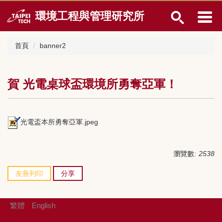
跳
環境工程與管理研究所
到
主
要
首頁
banner2
內
容
區
賀 光電桌球盃環境所勇奪亞軍！
光電盃本所勇奪亞軍.jpeg
瀏覽數:
2538
友善列印
分享
繁體
English