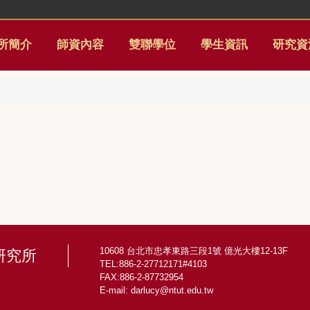
所簡介
師資內容
雙聯學位
學生資訊
研究資
10608 台北市忠孝東路三段1號 億光大樓12-13F
研究所
TEL:886-2-27712171#4103
FAX:886-2-87732954
E-mail:
darlucy@ntut.edu.tw