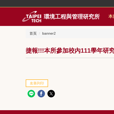
跳
到
主
環境工程與管理研究所
本
要
內
容
首頁
banner2
區
捷報!!!本所參加校內111學年研
友善列印